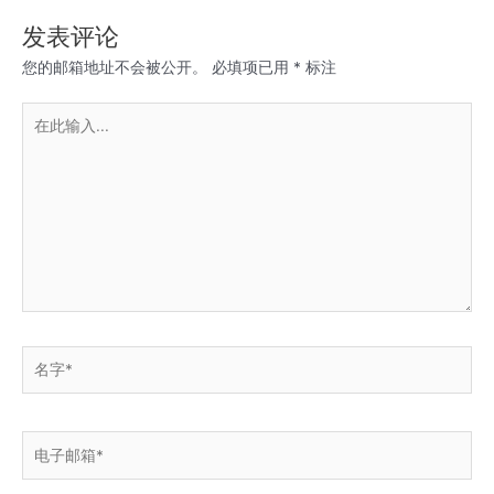
航
发表评论
您的邮箱地址不会被公开。
必填项已用
*
标注
在
此
输
入...
名
字
*
电
子
邮