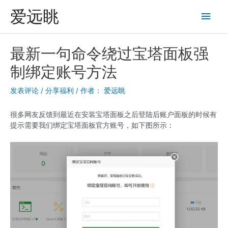
跳
爱远眺
主
至
内
菜
容
最新一句命令绕过宝塔面板强
单
制绑定账号方法
发表评论
/
分享福利
/ 作者：
爱远眺
很多网友反馈到最近在安装宝塔面板之后登陆后账户面板的时候有
提示需要我们绑定宝塔面板官方账号，如下图所示：