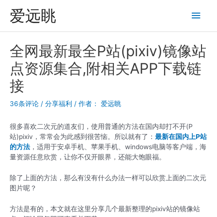
跳
爱远眺
主
至
内
菜
容
全网最新最全P站(pixiv)镜像站
单
点资源集合,附相关APP下载链
接
36条评论
/
分享福利
/ 作者：
爱远眺
很多喜欢二次元的道友们，使用普通的方法在国内却打不开(P
站)pixiv，常常会为此感到很苦恼。所以就有了：
最新在国内上P站
的方法
，适用于安卓手机、苹果手机、windows电脑等客户端，海
量资源任意欣赏，让你不仅开眼界，还能大饱眼福。
除了上面的方法，那么有没有什么办法一样可以欣赏上面的二次元
图片呢？
方法是有的，本文就在这里分享几个最新整理的pixiv站的镜像站