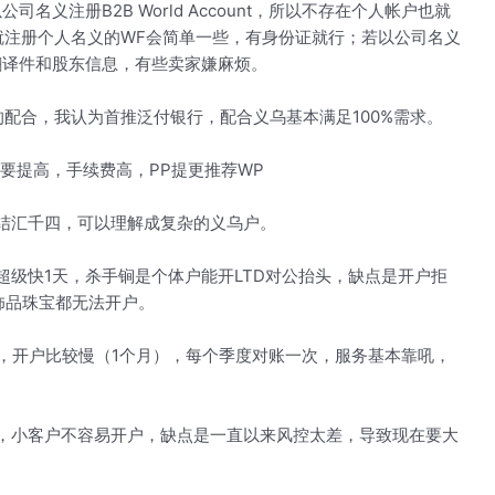
名义注册B2B World Account，所以不存在个人帐户也就
就注册个人名义的WF会简单一些，有身份证就行；若以公司名义
执照翻译件和股东信息，有些卖家嫌麻烦。
配合，我认为首推泛付银行，配合义乌基本满足100%需求。
还要提高，手续费高，PP提更推荐WP
结汇千四，可以理解成复杂的义乌户。
级快1天，杀手锏是个体户能开LTD对公抬头，缺点是开户拒
饰品珠宝都无法开户。
乌，开户比较慢（1个月），每个季度对账一次，服务基本靠吼，
，小客户不容易开户，缺点是一直以来风控太差，导致现在要大