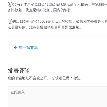
⑥义乌个体户定位自己转自己结H,缺点是个人抬头，单笔最好
务比较差，优点是结H便宜，国内的银行。
⑦进出口公司定位100万美金以上的收款。如果和老外都是大
汇是最好的。难点是要做平账目和开票太麻烦。
文
←
前一篇文章
章
导
航
发表评论
您的邮箱地址不会被公开。
必填项已用
*
标注
在
此
输
入...