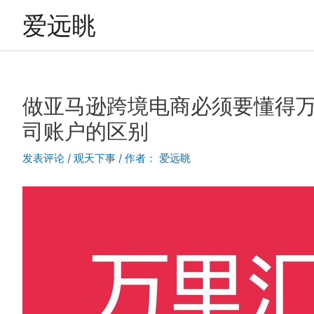
跳
爱远眺
至
内
容
做亚马逊跨境电商必须要懂得万里汇
司账户的区别
发表评论
/
观天下事
/ 作者：
爱远眺