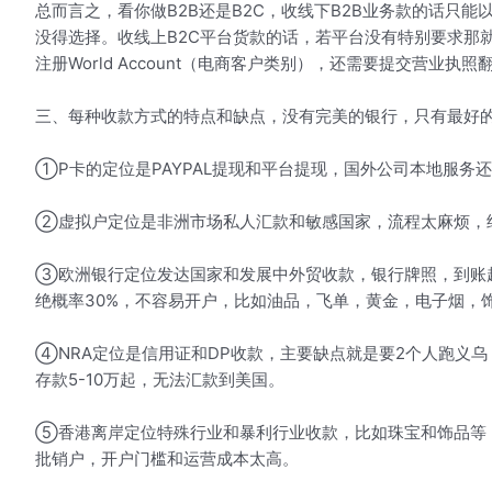
总而言之，看你做B2B还是B2C，收线下B2B业务款的话只能以公司
没得选择。收线上B2C平台货款的话，若平台没有特别要求那
注册World Account（电商客户类别），还需要提交营业
三、每种收款方式的特点和缺点，没有完美的银行，只有最好的
①P卡的定位是PAYPAL提现和平台提现，国外公司本地服务
②虚拟户定位是非洲市场私人汇款和敏感国家，流程太麻烦，
③欧洲银行定位发达国家和发展中外贸收款，银行牌照，到账超
绝概率30%，不容易开户，比如油品，飞单，黄金，电子烟，
④NRA定位是信用证和DP收款，主要缺点就是要2个人跑义
存款5-10万起，无法汇款到美国。
⑤香港离岸定位特殊行业和暴利行业收款，比如珠宝和饰品等
批销户，开户门槛和运营成本太高。