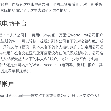
类账户，而所有这些账户是共用一个网上登录后台 。对于新手跨
要视你实际情况而定了，这里大致分为两个情况：
境电商平台
：个人 / 公司】，费用0.3%封顶。万里汇WorldFirst公司帐户
义注册的WF，可以转款（提现）到本公司名下的对公银行账户或
F，只能支付（提现）到本人名下的个人银行账户。决定用公司还
，与您用什么名义在亚马逊开店是没有任何关系或影响的。公司名
法人或者受益人名下的私人WF账户。此外，少数平台（比如
人还是公司名义的World Account（电商客户类别）帐户，其
（需提交发票和提单）。
岸帐户
rld Account——仅支持中国或香港公司注册，不支持个人注