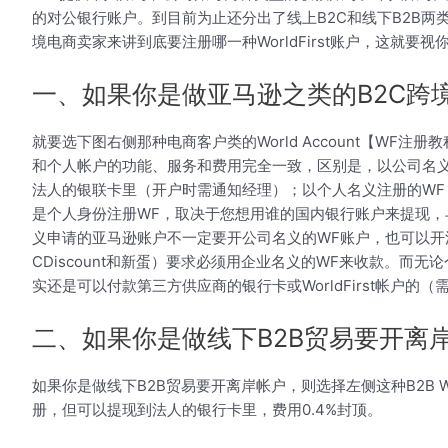
的对公银行账户。到目前为止还分出了线上B2C和线下B2B两
境电商卖家来讲到底要注册哪一种WorldFirst账户，这就
一、如果你是做亚马逊之类的B2C跨
就要选下图右侧那种电商客户类的World Account【WF注册教程
和个人帐户的功能、服务和费用完全一致，区别是，以公司名
法人的银联卡里（开户时需通知经理）；以个人名义注册的W
是个人身份注册WF，取决于您想用谁的国内银行账户来提现
义申请的亚马逊账户不一定要开公司名义的WF账户，也可以开
CDiscount和新蛋）要求必须用企业名义的WF来收款。而无论个
实还是可以付款第三方供应商的银行卡或WorldFirst帐户的
二、如果你是做线下B2B贸易要开离
如果你是做线下B2B贸易要开离岸帐户，则选择左侧这种B2B Wo
册，但可以提现到法人的银行卡里，费用0.4%封顶。