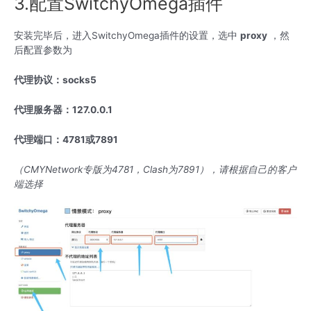
3.配置SwitchyOmega插件
安装完毕后，进入SwitchyOmega插件的设置，选中
proxy
，然
后配置参数为
代理协议：
socks5
代理服务器：
127.0.0.1
代理端口：
4781
或
7891
（
CMYNetwork
专版为
4781
，
Clash
为
7891
），请根据自己的客户
端选择