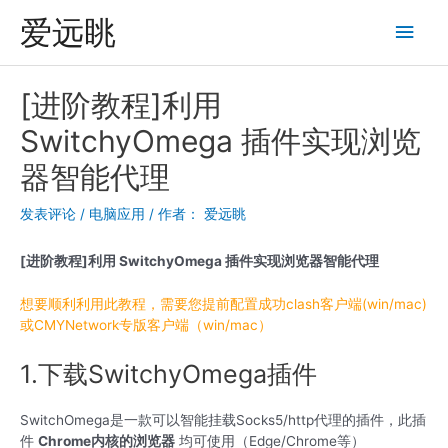
跳
爱远眺
主
至
内
菜
容
[进阶教程]利用
单
SwitchyOmega 插件实现浏览
器智能代理
发表评论
/
电脑应用
/ 作者：
爱远眺
[
进阶教程
]
利用
SwitchyOmega
插件实现浏览器智能代理
想要顺利利用此教程，需要您提前配置成功clash客户端(win/mac)
或CMYNetwork专版客户端（win/mac）
1.下载SwitchyOmega插件
SwitchOmega是一款可以智能挂载Socks5/http代理的插件，此插
件
Chrome
内核的浏览器
均可使用（Edge/Chrome等）