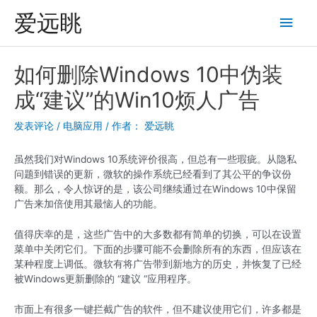
跳
爱远眺
主
至
内
菜
容
如何删除Windows 10中伪装
单
成“建议”的Win10烦人广告
发表评论
/
电脑应用
/ 作者：
爱远眺
虽然我们对Windows 10系统评价很高，但总有一些瑕疵。从隐私
问题到错误的更新，微软的操作系统已经看到了其公平的争议份
额。那么，令人惊讶的是，该公司继续通过在Windows 10中保留
广告来加倍使用其最恼人的功能。
值得庆幸的是，这些广告中的大多数都有简单的切换，可以在设置
菜单中关闭它们。下面的步骤可能不会删除所有的东西，但应该在
某种程度上调低。微软有将广告带到新地方的历史，并恢复了已经
被Windows更新删除的 “建议 “应用程序。
市面上有很多一键拦截广告的软件，但不建议使用它们，许多都是