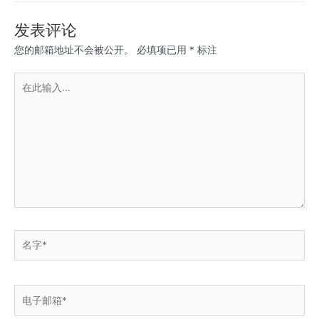
航
发表评论
您的邮箱地址不会被公开。
必填项已用
*
标注
在
此
输
入...
名
字
*
电
子