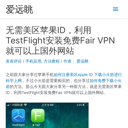
跳
爱远眺
主
至
内
菜
容
无需美区苹果ID，利用
单
TestFlight安装免费Fair VPN
就可以上国外网站
发表评论
/
手机应用
,
方法教程
/ 作者：
爱远眺
之前跟大家分享过苹果手机
如何注册美区apple ID 下载小火箭进行
科学上网
，不过小火箭是需要购买的，也分享过
如何免费下载小火
箭
的方法。那么今天跟大家分享另一种新方法，就是无需美区苹果
ID，利用TestFlight安装免费Fair VPN就可以上国外网站。