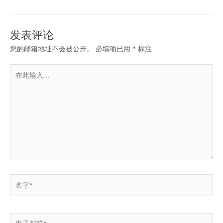
章
导
航
发表评论
您的邮箱地址不会被公开。
必填项已用
*
标注
在
此
输
入...
名
字
*
电