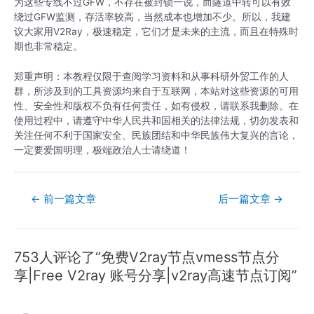
为这些专线不过GFW，不存在被封锁一说，而隧道中转可以有效
绕过GFW监测，存活率较高，当然成本也增加不少。所以，我建
议大家用V2Ray，极速稳定，它们才是未来的主流，而且在特殊时
期也非常稳定。
郑重声明：本教程仅限于查阅学习资料和从事科研外贸工作的人
群，所涉及到的工具资源均来自于互联网，本站对这些资源的可用
性、安全性和版权不负有任何责任，如有侵权，请联系我删除。在
使用过程中，请遵守中华人民共和国相关的法律法规，切勿发表和
关注任何不利于国家安全、民族团结和中华民族伟大复兴的言论，
一定要爱国明理，极端政治人士请绕道！
文
←
前一篇文章
后一篇文章
→
章
导
航
753人评论了“免费V2ray节点vmess节点分
享|Free V2ray 账号分享|v2ray高速节点订阅”