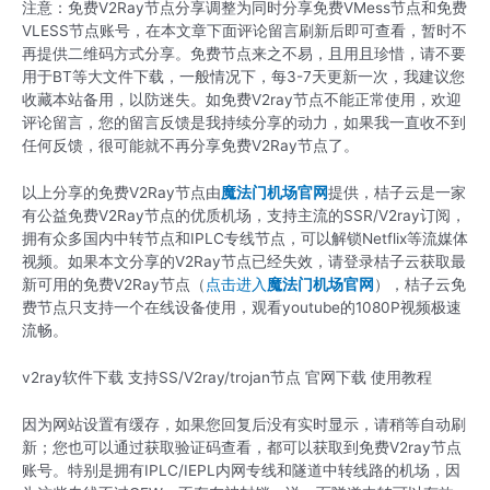
注意：免费V2Ray节点分享调整为同时分享免费VMess节点和免费
VLESS节点账号，在本文章下面评论留言刷新后即可查看，暂时不
再提供二维码方式分享。免费节点来之不易，且用且珍惜，请不要
用于BT等大文件下载，一般情况下，每3-7天更新一次，我建议您
收藏本站备用，以防迷失。如免费V2ray节点不能正常使用，欢迎
评论留言，您的留言反馈是我持续分享的动力，如果我一直收不到
任何反馈，很可能就不再分享免费V2Ray节点了。
以上分享的免费V2Ray节点由
魔法门机场官网
提供，桔子云是一家
有公益免费V2Ray节点的优质机场，支持主流的SSR/V2ray订阅，
拥有众多国内中转节点和IPLC专线节点，可以解锁Netflix等流媒体
视频。如果本文分享的V2Ray节点已经失效，请登录桔子云获取最
新可用的免费V2Ray节点（
点击进入
魔法门机场官网
），桔子云免
费节点只支持一个在线设备使用，观看youtube的1080P视频极速
流畅。
v2ray软件下载 支持SS/V2ray/trojan节点 官网下载 使用教程
因为网站设置有缓存，如果您回复后没有实时显示，请稍等自动刷
新；您也可以通过获取验证码查看，都可以获取到免费V2ray节点
账号。特别是拥有IPLC/IEPL内网专线和隧道中转线路的机场，因