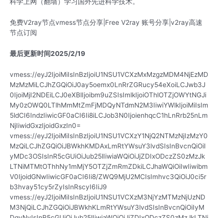
科学上网（翻墙）学习国外先进科学技术。
免费V2ray节点vmess节点分享|Free V2ray 账号分享|v2ray高速
节点订阅
最后更新时间2025/2/19
vmess://eyJ2IjoiMiIsInBzIjoiU1NSU1VCXzMxMzgzMDM4NjEzMD
MzMzMiLCJhZGQiOiJ0ay5oemx0LnRrZGRucy54eXoiLCJwb3J
0IjoiMjI2NDEiLCJ0eXBlIjoibm9uZSIsImlkIjoiOThlOTZjOWYtNGJi
My0zOWQ0LTlhMmMtZmFjMDQyNTdmN2M3IiwiYWlkIjoiMiIsIm
5ldCI6IndzIiwicGF0aCI6Ii8iLCJob3N0IjoienhqcC1hLnRrb25nLm
NjIiwidGxzIjoidGxzIn0=
vmess://eyJ2IjoiMiIsInBzIjoiU1NSU1VCXzY1NjQ2NTMzNjIzMzY0
MzQiLCJhZGQiOiJBWkhKMDAxLmRtYWsuY3lvdSIsInBvcnQiOiI
yMDc3OSIsInR5cGUiOiJub25lIiwiaWQiOiJjZDIxODczZS0zMzJk
LTNiMTMtOThhNy1mMjY5OTZjZmRmZDkiLCJhaWQiOiIwIiwibm
V0IjoidGNwIiwicGF0aCI6Ii8/ZWQ9MjU2MCIsImhvc3QiOiJ0ci5r
b3hvay51cy5rZyIsInRscyI6IiJ9
vmess://eyJ2IjoiMiIsInBzIjoiU1NSU1VCXzM3NjYzMTMzNjUzND
M3NjQiLCJhZGQiOiJBWkhKLmRtYWsuY3lvdSIsInBvcnQiOiIyM
DgyNyIsInR5cGUiOiJub25lIiwiaWQiOiJjZDIxODczZS0zMzJkLTNi