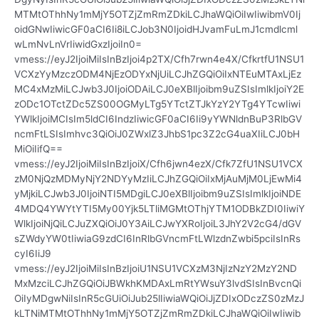
MTMtOThhNy1mMjY5OTZjZmRmZDkiLCJhaWQiOiIwIiwibmV0Ij
oidGNwIiwicGF0aCI6Ii8iLCJob3N0IjoidHJvamFuLmJ1cmdlcml
wLmNvLnVrIiwidGxzIjoiIn0=
vmess://eyJ2IjoiMiIsInBzIjoi4p2TX/Cfh7rwn4e4X/CfkrtfU1NSU1
VCXzYyMzczODM4NjEzODYxNjUiLCJhZGQiOiIxNTEuMTAxLjEz
MC4xMzMiLCJwb3J0IjoiODAiLCJ0eXBlIjoibm9uZSIsImlkIjoiY2E
zODc1OTctZDc5ZS00OGMyLTg5YTctZTJkYzY2YTg4YTcwIiwi
YWlkIjoiMCIsIm5ldCI6IndzIiwicGF0aCI6Ii9yYWNldnBuP3RlbGV
ncmFtLSIsImhvc3QiOiJ0ZWxlZ3JhbS1pc3Z2cG4uaXIiLCJ0bH
MiOiIifQ==
vmess://eyJ2IjoiMiIsInBzIjoiX/Cfh6jwn4ezX/Cfk7ZfU1NSU1VCX
zM0NjQzMDMyNjY2NDYyMzIiLCJhZGQiOiIxMjAuMjM0LjEwMi4
yMjkiLCJwb3J0IjoiNTI5MDgiLCJ0eXBlIjoibm9uZSIsImlkIjoiNDE
4MDQ4YWYtYTI5My00Yjk5LTliMGMtOThjYTM1ODBkZDI0IiwiY
WlkIjoiNjQiLCJuZXQiOiJ0Y3AiLCJwYXRoIjoiL3JhY2V2cG4/dGV
sZWdyYW0tIiwiaG9zdCI6InRlbGVncmFtLWlzdnZwbi5pciIsInRs
cyI6IiJ9
vmess://eyJ2IjoiMiIsInBzIjoiU1NSU1VCXzM3NjIzNzY2MzY2ND
MxMzciLCJhZGQiOiJBWkhKMDAxLmRtYWsuY3lvdSIsInBvcnQi
OiIyMDgwNiIsInR5cGUiOiJub25lIiwiaWQiOiJjZDIxODczZS0zMzJ
kLTNiMTMtOThhNy1mMjY5OTZjZmRmZDkiLCJhaWQiOiIwIiwib