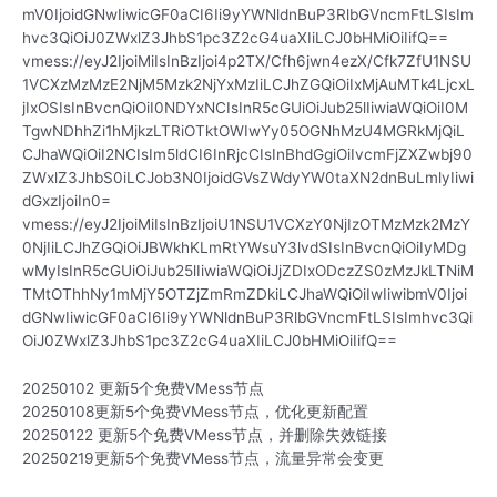
mV0IjoidGNwIiwicGF0aCI6Ii9yYWNldnBuP3RlbGVncmFtLSIsIm
hvc3QiOiJ0ZWxlZ3JhbS1pc3Z2cG4uaXIiLCJ0bHMiOiIifQ==
vmess://eyJ2IjoiMiIsInBzIjoi4p2TX/Cfh6jwn4ezX/Cfk7ZfU1NSU
1VCXzMzMzE2NjM5Mzk2NjYxMzIiLCJhZGQiOiIxMjAuMTk4LjcxL
jIxOSIsInBvcnQiOiI0NDYxNCIsInR5cGUiOiJub25lIiwiaWQiOiI0M
TgwNDhhZi1hMjkzLTRiOTktOWIwYy05OGNhMzU4MGRkMjQiL
CJhaWQiOiI2NCIsIm5ldCI6InRjcCIsInBhdGgiOiIvcmFjZXZwbj90
ZWxlZ3JhbS0iLCJob3N0IjoidGVsZWdyYW0taXN2dnBuLmlyIiwi
dGxzIjoiIn0=
vmess://eyJ2IjoiMiIsInBzIjoiU1NSU1VCXzY0NjIzOTMzMzk2MzY
0NjIiLCJhZGQiOiJBWkhKLmRtYWsuY3lvdSIsInBvcnQiOiIyMDg
wMyIsInR5cGUiOiJub25lIiwiaWQiOiJjZDIxODczZS0zMzJkLTNiM
TMtOThhNy1mMjY5OTZjZmRmZDkiLCJhaWQiOiIwIiwibmV0Ijoi
dGNwIiwicGF0aCI6Ii9yYWNldnBuP3RlbGVncmFtLSIsImhvc3Qi
OiJ0ZWxlZ3JhbS1pc3Z2cG4uaXIiLCJ0bHMiOiIifQ==
20250102 更新5个免费VMess节点
20250108更新5个免费VMess节点，优化更新配置
20250122 更新5个免费VMess节点，并删除失效链接
20250219更新5个免费VMess节点，流量异常会变更